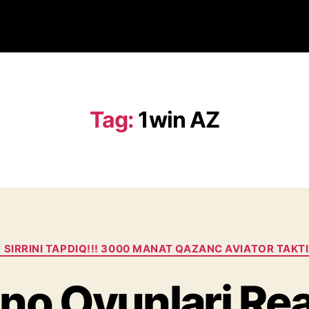
Tag:
1win AZ
SIRRINI TAPDIQ!!! 3000 MANAT QAZANC AVIATOR TAKT
no Oyunlari Rea