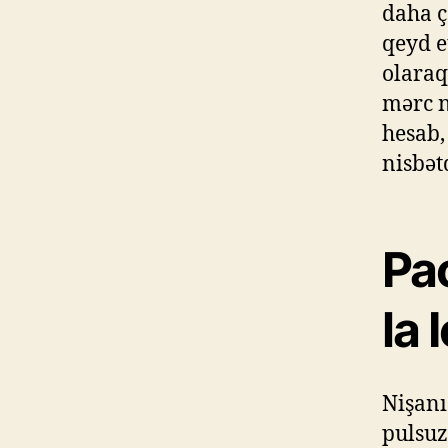
daha ç
qeyd e
olaraq
mərc n
hesab,
nisbət
Pa
la 
Nişanı
pulsuz