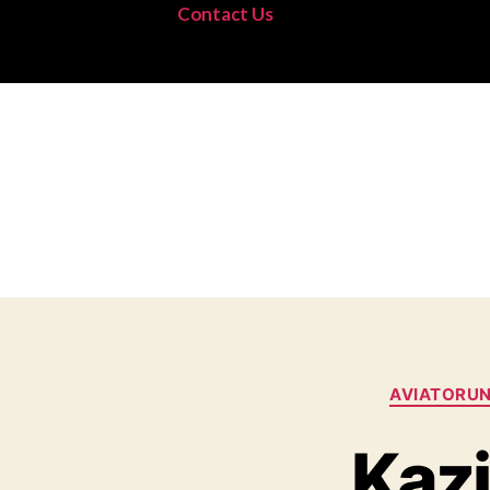
Contact Us
AVIATORUN 
Kazi