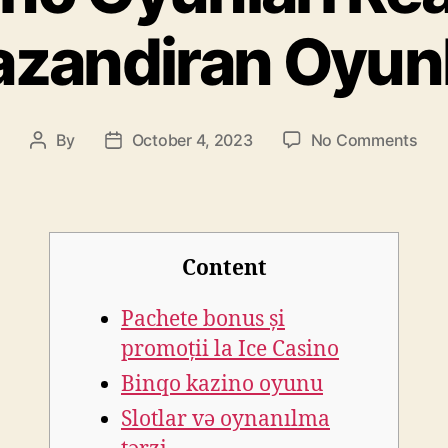
zandiran Oyun
By
October 4, 2023
No Comments
Content
Pachete bonus și
promoții la Ice Casino
Binqo kazino oyunu
Slotlar və oynanılma