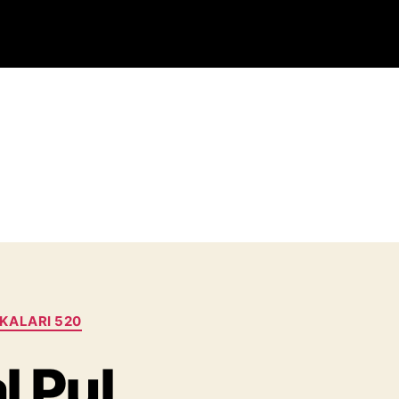
IKALARI 520
l Pul