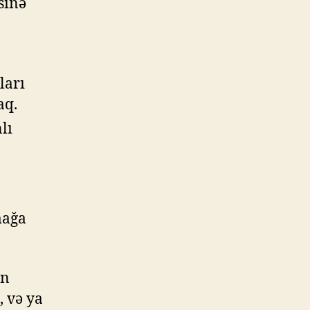
sinə
ları
aq.
lı
mağa
in
, və ya