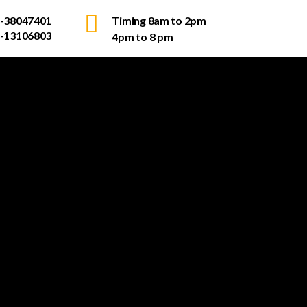
Timing 8am to 2pm
-38047401
-13106803
4pm to 8 pm