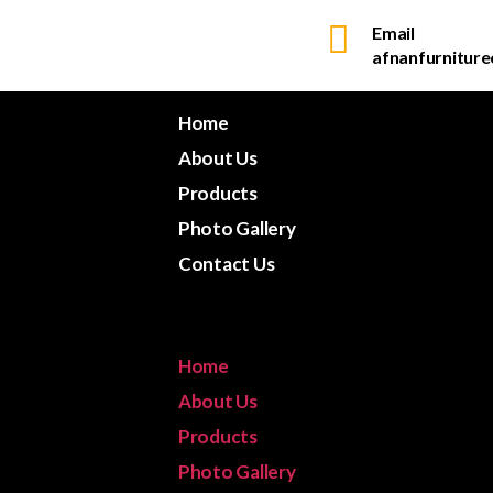
Email
afnanfurnitur
Home
About Us
Products
Photo Gallery
Contact Us
Home
About Us
Products
Photo Gallery